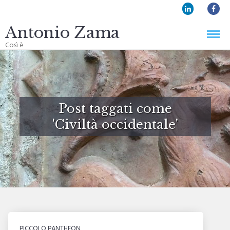
Antonio Zama
Così è
Post taggati come
'
Civiltà occidentale
'
PICCOLO PANTHEON